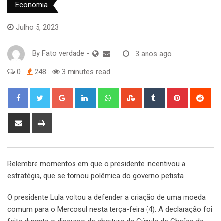
Economia
Julho 5, 2023
By
Fato verdade
-
3 anos ago
0
248
3 minutes read
Google+
LinkedIn
Whatsapp
StumbleUpon
Tumblr
Pinterest
Red
Share
Print
via
Email
Relembre momentos em que o presidente incentivou a
estratégia, que se tornou polêmica do governo petista
O presidente Lula voltou a defender a criação de uma moeda
comum para o Mercosul nesta terça-feira (4). A declaração foi