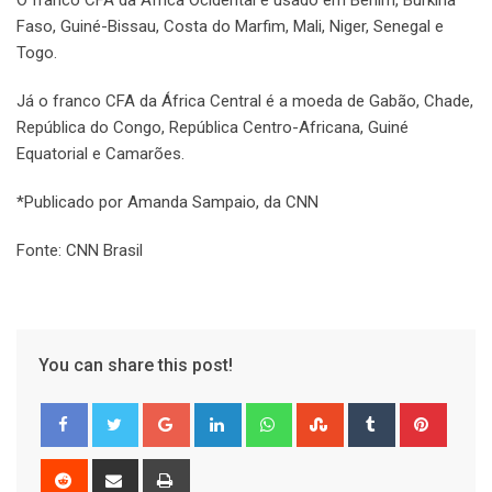
O franco CFA da África Ocidental é usado em Benim, Burkina
Faso, Guiné-Bissau, Costa do Marfim, Mali, Niger, Senegal e
Togo.
Já o franco CFA da África Central é a moeda de Gabão, Chade,
República do Congo, República Centro-Africana, Guiné
Equatorial e Camarões.
*Publicado por Amanda Sampaio, da CNN
Fonte: CNN Brasil
You can share this post!
Google+
LinkedIn
Whatsapp
StumbleUpon
Tumblr
Pinter
Reddit
Share
Print