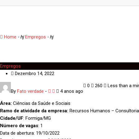
Nutricionista
Home
- hj
Empregos
- hj
Nutricionista
Empregos
Dezembro 14, 2022
0
260
Less than a mi
By
Fato verdade
-
4 anos ago
Área:
Ciências da Saúde e Sociais
Ramo de atividade da empresa:
Recursos Humanos – Consultori
Cidade/UF
: Formiga/MG
Número de vagas
: 1
Data de abertura: 19/10/2022