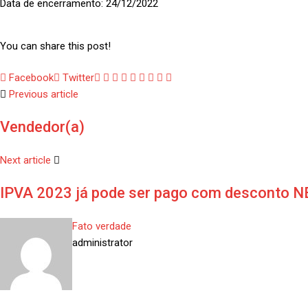
Data de encerramento: 24/12/2022
You can share this post!
Google+
LinkedIn
Whatsapp
StumbleUpon
Tumblr
Pinterest
Reddit
Share
Print
Facebook
Twitter
via
Previous article
Email
Vendedor(a)
Next article
IPVA 2023 já pode ser pago com desconto NE
Fato verdade
administrator