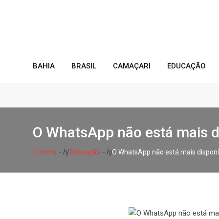
Skip
to
content
BAHIA
BRASIL
CAMAÇARI
EDUCAÇÃO
O WhatsApp não está mais d
- hj
- hj
Home
Educação
O WhatsApp não está mais dispon