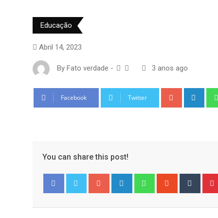
Educação
Abril 14, 2023
By
Fato verdade
-
3 anos ago
Google+
Link
Facebook
Twitter
You can share this post!
Google+
LinkedIn
Whatsapp
StumbleUpo
Tumbl
Facebook
Twitter