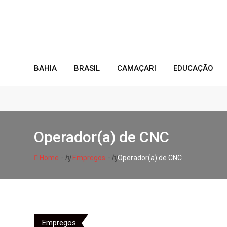
Skip
to
content
BAHIA
BRASIL
CAMAÇARI
EDUCAÇÃO
Operador(a) de CNC
- hj
- hj
Home
Empregos
Operador(a) de CNC
Empregos