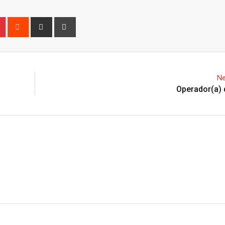
n
r
Pinterest
Reddit
Share
Print
via
Email
Ne
Operador(a) 