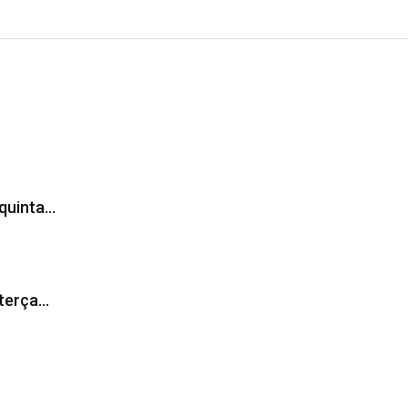
 quinta…
 terça…