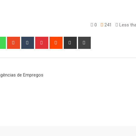
0
241
Less tha
edIn
Whatsapp
StumbleUpon
Tumblr
Pinterest
Reddit
Share
Print
via
Email
gências de Empregos