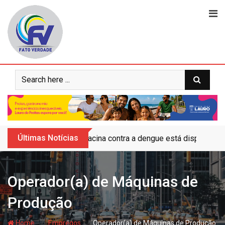
Skip
to
content
Últimas Notícias
Vacina contra a dengue está disponível 
Operador(a) de Máquinas de
Produção
- hj
- hj
Home
Empregos
Operador(a) de Máquinas de Produção