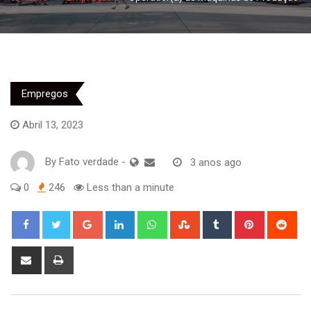
Empregos
Abril 13, 2023
By
Fato verdade
-
3 anos ago
0
246
Less than a minute
Google+
LinkedIn
Whatsapp
StumbleUpon
Tumblr
Pinterest
Red
Share
Print
via
Email