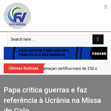
Skip
to
content
Últimas Notícias
Camaçari certifica mais de 250 educand
Papa critica guerras e faz
referência à Ucrânia na Missa
do Galo