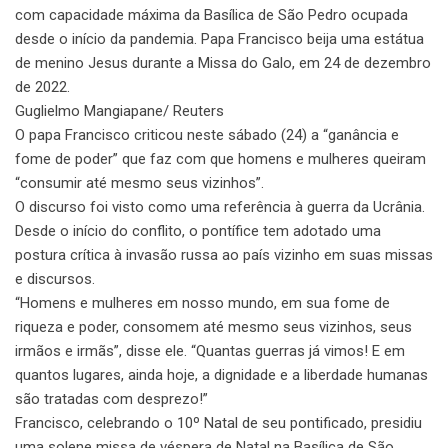
com capacidade máxima da Basílica de São Pedro ocupada
desde o início da pandemia. Papa Francisco beija uma estátua
de menino Jesus durante a Missa do Galo, em 24 de dezembro
de 2022.
Guglielmo Mangiapane/ Reuters
O papa Francisco criticou neste sábado (24) a “ganância e
fome de poder” que faz com que homens e mulheres queiram
“consumir até mesmo seus vizinhos”.
O discurso foi visto como uma referência à guerra da Ucrânia.
Desde o início do conflito, o pontífice tem adotado uma
postura crítica à invasão russa ao país vizinho em suas missas
e discursos.
“Homens e mulheres em nosso mundo, em sua fome de
riqueza e poder, consomem até mesmo seus vizinhos, seus
irmãos e irmãs”, disse ele. “Quantas guerras já vimos! E em
quantos lugares, ainda hoje, a dignidade e a liberdade humanas
são tratadas com desprezo!”
Francisco, celebrando o 10º Natal de seu pontificado, presidiu
uma solene missa de véspera de Natal na Basílica de São