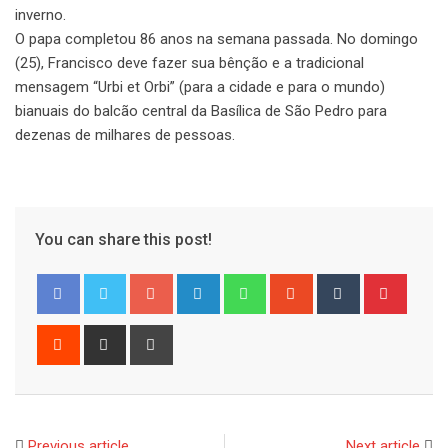
inverno.
O papa completou 86 anos na semana passada. No domingo
(25), Francisco deve fazer sua bênção e a tradicional
mensagem “Urbi et Orbi” (para a cidade e para o mundo)
bianuais do balcão central da Basílica de São Pedro para
dezenas de milhares de pessoas.
You can share this post!
Google+
LinkedIn
Whatsapp
StumbleUpon
Tumblr
Pinter
Reddit
Share
Print
via
Email
Previous article
Next article