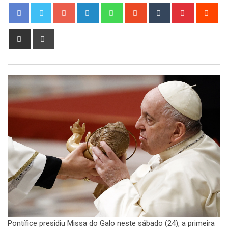
Google+
LinkedIn
Whatsapp
StumbleUpon
Tumblr
Pinterest
Red
Share
Print
via
Email
Pontífice presidiu Missa do Galo neste sábado (24), a primeira