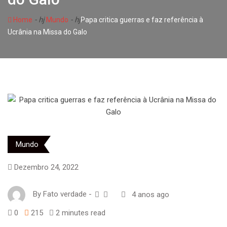
- hj
- hj
Home
Mundo
Papa critica guerras e faz referência à
Ucrânia na Missa do Galo
Mundo
Dezembro 24, 2022
By
Fato verdade
-
4 anos ago
0
215
2 minutes read