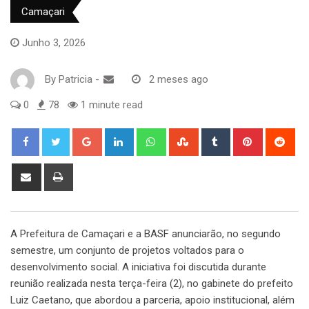
Camaçari
Junho 3, 2026
By
Patricia
-
2 meses ago
0
78
1 minute read
Google+
LinkedIn
Whatsapp
StumbleUpon
Tumblr
Pinterest
Red
Share
Print
via
Email
A Prefeitura de Camaçari e a BASF anunciarão, no segundo
semestre, um conjunto de projetos voltados para o
desenvolvimento social. A iniciativa foi discutida durante
reunião realizada nesta terça-feira (2), no gabinete do prefeito
Luiz Caetano, que abordou a parceria, apoio institucional, além