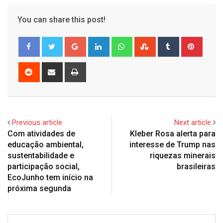
You can share this post!
Google+
LinkedIn
Whatsapp
StumbleUpon
Tumblr
Pinter
Reddit
Share
Print
via
Email
Previous article
Next article
Com atividades de
Kleber Rosa alerta para
educação ambiental,
interesse de Trump nas
sustentabilidade e
riquezas minerais
participação social,
brasileiras
EcoJunho tem início na
próxima segunda