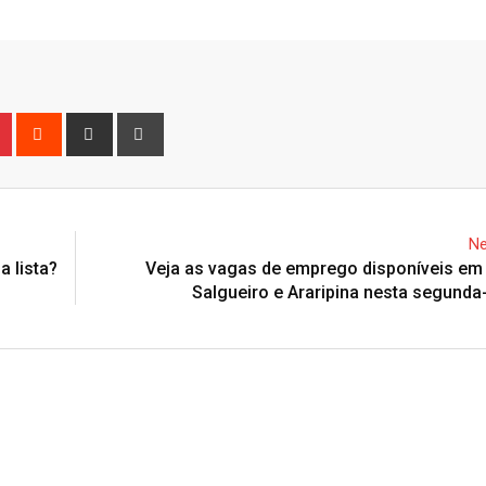
n
r
Pinterest
Reddit
Share
Print
via
Email
Ne
a lista?
Veja as vagas de emprego disponíveis em 
Salgueiro e Araripina nesta segunda-