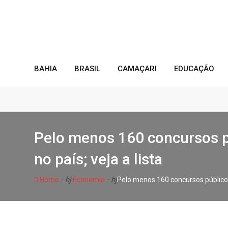
Skip
to
content
BAHIA
BRASIL
CAMAÇARI
EDUCAÇÃO
Pelo menos 160 concursos p
no país; veja a lista
- hj
- hj
Home
Economia
Pelo menos 160 concursos públicos