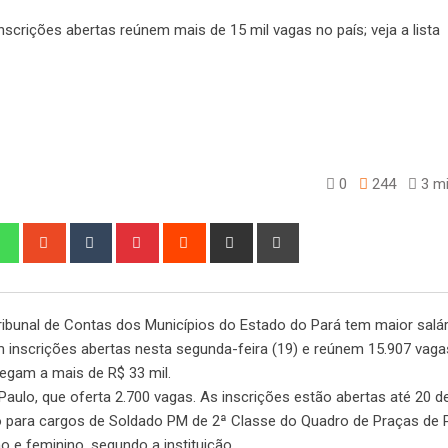
0
244
3 mi
edIn
Whatsapp
StumbleUpon
Tumblr
Pinterest
Reddit
Share
Print
via
Email
ribunal de Contas dos Municípios do Estado do Pará tem maior salár
 inscrições abertas nesta segunda-feira (19) e reúnem 15.907 vag
hegam a mais de R$ 33 mil.
Paulo, que oferta 2.700 vagas. As inscrições estão abertas até 20 d
o para cargos de Soldado PM de 2ª Classe do Quadro de Praças de P
o e feminino, segundo a instituição.