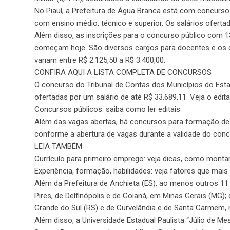
No Piauí, a Prefeitura de Água Branca está com concurso
com ensino médio, técnico e superior. Os salários ofertado
Além disso, as inscrições para o concurso público com 130
começam hoje. São diversos cargos para docentes e os ca
variam entre R$ 2.125,50 a R$ 3.400,00.
CONFIRA AQUI A LISTA COMPLETA DE CONCURSOS
O concurso do Tribunal de Contas dos Municípios do Est
ofertadas por um salário de até R$ 33.689,11. Veja o edital
Concursos públicos: saiba como ler editais
Além das vagas abertas, há concursos para formação de
conforme a abertura de vagas durante a validade do concur
LEIA TAMBÉM
Currículo para primeiro emprego: veja dicas, como monta
Experiência, formação, habilidades: veja fatores que mai
Além da Prefeitura de Anchieta (ES), ao menos outros 11
Pires, de Delfinópolis e de Goianá, em Minas Gerais (MG)
Grande do Sul (RS) e de Curvelândia e de Santa Carmem,
Além disso, a Universidade Estadual Paulista “Júlio de M