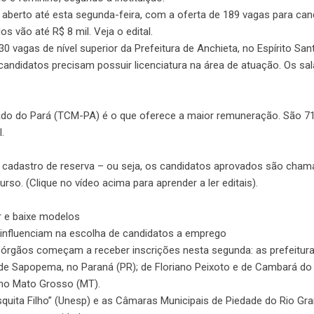
 aberto até esta segunda-feira, com a oferta de 189 vagas para can
s vão até R$ 8 mil. Veja o edital.
 vagas de nível superior da Prefeitura de Anchieta, no Espírito San
ndidatos precisam possuir licenciatura na área de atuação. Os sal
ado do Pará (TCM-PA) é o que oferece a maior remuneração. São 7
.
 cadastro de reserva – ou seja, os candidatos aprovados são cha
so. (Clique no vídeo acima para aprender a ler editais).
r e baixe modelos
s influenciam na escolha de candidatos a emprego
 órgãos começam a receber inscrições nesta segunda: as prefeitur
; de Sapopema, no Paraná (PR); de Floriano Peixoto e de Cambará do 
 no Mato Grosso (MT).
esquita Filho” (Unesp) e as Câmaras Municipais de Piedade do Rio Gr