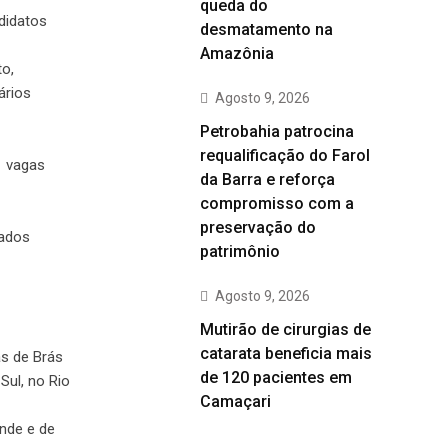
queda do
didatos
desmatamento na
Amazônia
to,
ários
Agosto 9, 2026
Petrobahia patrocina
requalificação do Farol
1 vagas
da Barra e reforça
compromisso com a
preservação do
mados
patrimônio
Agosto 9, 2026
Mutirão de cirurgias de
catarata beneficia mais
as de Brás
de 120 pacientes em
Sul, no Rio
Camaçari
ande e de