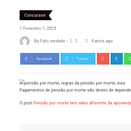
Concursos
Fevereiro 1, 2023
By
Fato verdade
-
4 anos ago
Google+
Link
Facebook
Twitter
Pagamentos de pensão por morte são direito de depende
O post
Pensão por morte tem valor diferente da aposentad