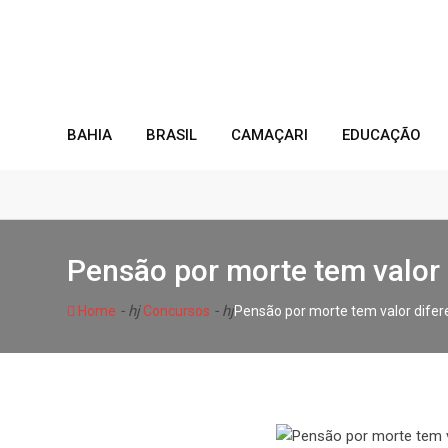
Skip
to
content
BAHIA
BRASIL
CAMAÇARI
EDUCAÇÃO
Pensão por morte tem valor 
- hj
- hj
Home
Concursos
Pensão por morte tem valor difere