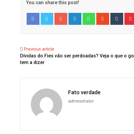
You can share this post!
Google+
LinkedIn
Whatsapp
StumbleUpo
Tumbl
Facebook
Twitter
Previous article
Dívidas do Fies vão ser perdoadas? Veja o que o g
tem a dizer
Fato verdade
administrator