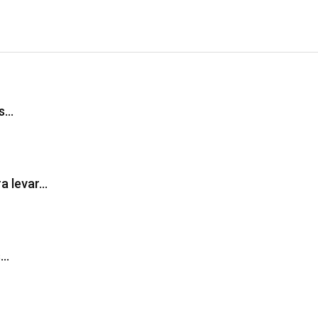
as…
ra levar…
s…