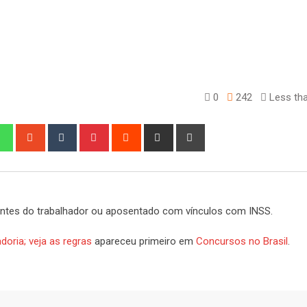
0
242
Less tha
edIn
Whatsapp
StumbleUpon
Tumblr
Pinterest
Reddit
Share
Print
via
Email
ntes do trabalhador ou aposentado com vínculos com INSS.
oria; veja as regras
apareceu primeiro em
Concursos no Brasil
.