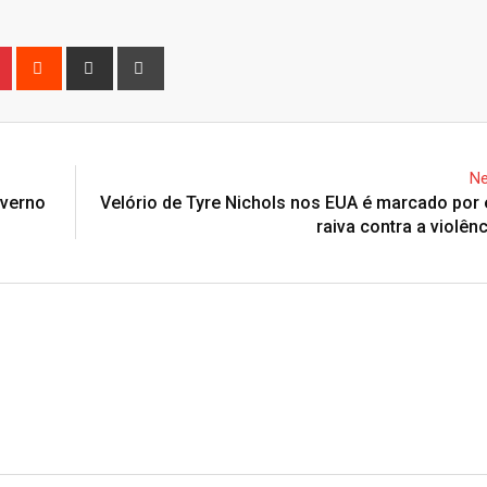
n
r
Pinterest
Reddit
Share
Print
via
Email
Ne
overno
Velório de Tyre Nichols nos EUA é marcado por
raiva contra a violênc