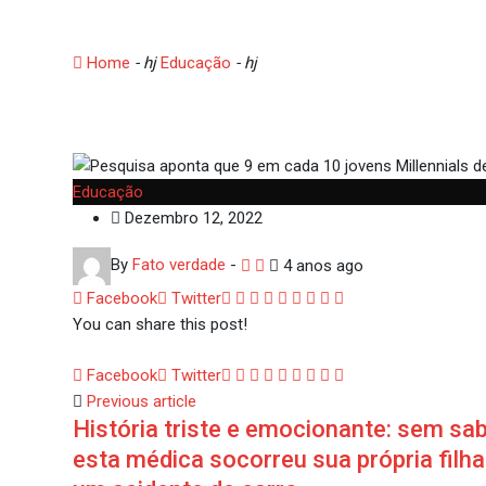
priorizam a qualidade d
Home
- hj
Educação
- hj
Pesquisa aponta que 9 em cada 
Educação
Dezembro 12, 2022
By
Fato verdade
-
4 anos ago
Google+
LinkedIn
Whatsapp
StumbleUpon
Tumblr
Pinterest
Reddit
Share
Print
Facebook
Twitter
via
You can share this post!
Email
Google+
LinkedIn
Whatsapp
StumbleUpon
Tumblr
Pinterest
Reddit
Share
Print
Facebook
Twitter
via
Previous article
História triste e emocionante: sem sab
Email
esta médica socorreu sua própria filh