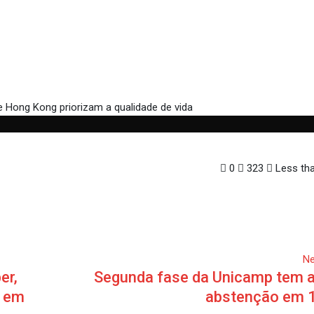
e vida
10 jovens Millennials de Hong Kong priorizam a qualidade de vida
0
323
Less tha
Ne
er,
Segunda fase da Unicamp tem 
a em
abstenção em 