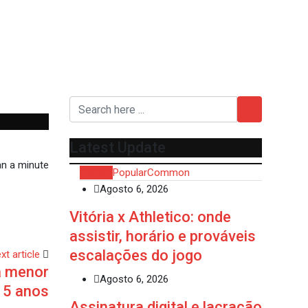
Latest Update
n a minute
Recent
Popular
Common
Agosto 6, 2026
Vitória x Athletico: onde
assistir, horário e prováveis
escalações do jogo
xt article
a menor
Agosto 6, 2026
15 anos
Assinatura digital e lacração