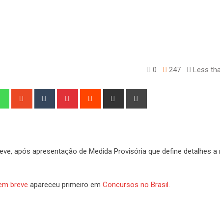
0
247
Less tha
edIn
Whatsapp
StumbleUpon
Tumblr
Pinterest
Reddit
Share
Print
via
Email
eve, após apresentação de Medida Provisória que define detalhes a 
 em breve
apareceu primeiro em
Concursos no Brasil
.