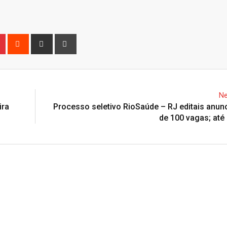
n
r
Pinterest
Reddit
Share
Print
via
Email
Ne
ira
Processo seletivo RioSaúde – RJ editais anu
de 100 vagas; até 