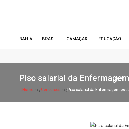
Skip
to
content
BAHIA
BRASIL
CAMAÇARI
EDUCAÇÃO
Piso salarial da Enfermagem
- hj
- hj
Home
Concursos
Piso salarial da Enfermagem pod