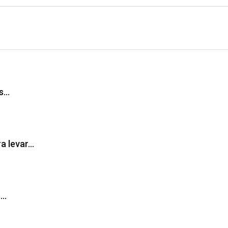
as…
ra levar…
s…