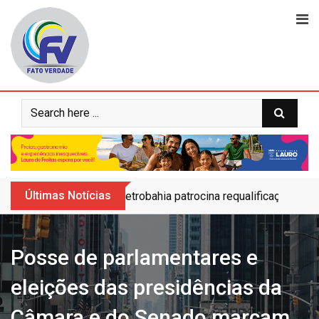
Skip
to
content
Últimas Notícias
Petrobahia patrocina requalificação do 
Posse de parlamentares e
eleições das presidências da
Câmara e do Senado marcam