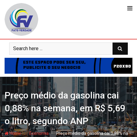
Skip
to
content
Preço médio da gasolina cai
0,88% na semana, em R$ 5,69
o litro, segundo ANP
- hj
- hj
Home
Economia
Preço médio da gasolina cai 0,88% na