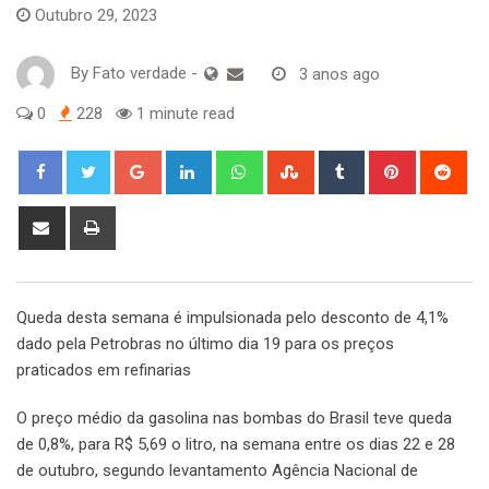
Outubro 29, 2023
By
Fato verdade
-
3 anos ago
0
228
1 minute read
Google+
LinkedIn
Whatsapp
StumbleUpon
Tumblr
Pinterest
Red
Share
Print
via
Email
Queda desta semana é impulsionada pelo desconto de 4,1%
dado pela Petrobras no último dia 19 para os preços
praticados em refinarias
O preço médio da gasolina nas bombas do Brasil teve queda
de 0,8%, para R$ 5,69 o litro, na semana entre os dias 22 e 28
de outubro, segundo levantamento Agência Nacional de