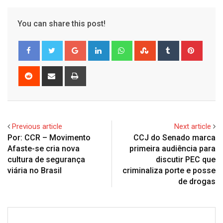
You can share this post!
Google+
LinkedIn
Whatsapp
StumbleUpon
Tumblr
Pinter
Reddit
Share
Print
via
Email
Previous article
Next article
Por: CCR – Movimento
CCJ do Senado marca
Afaste-se cria nova
primeira audiência para
cultura de segurança
discutir PEC que
viária no Brasil
criminaliza porte e posse
de drogas