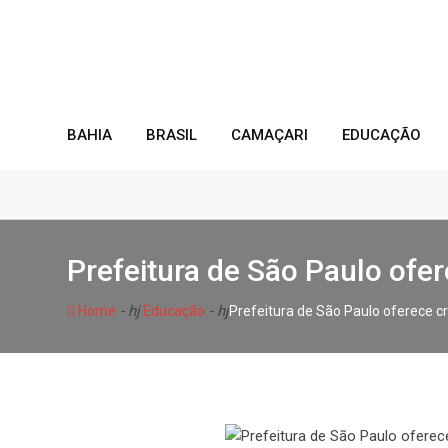
Skip
to
content
BAHIA
BRASIL
CAMAÇARI
EDUCAÇÃO
Prefeitura de São Paulo ofer
- hj
- hj
Home
Educação
Prefeitura de São Paulo oferece c