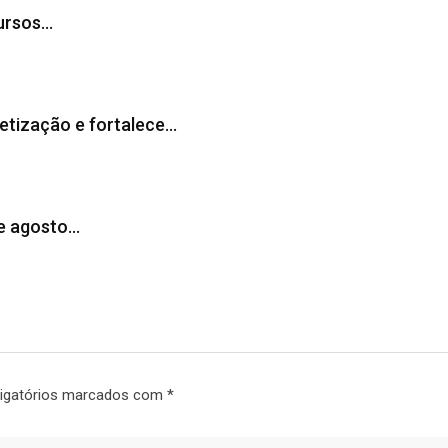
cursos…
tização e fortalece…
de agosto…
igatórios marcados com
*