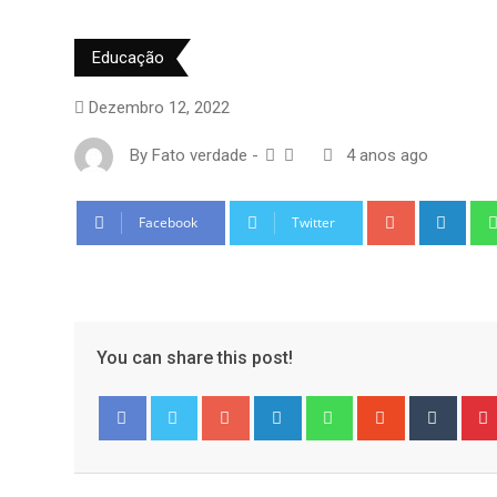
Educação
Dezembro 12, 2022
By
Fato verdade
-
4 anos ago
Google+
Link
Facebook
Twitter
You can share this post!
Google+
LinkedIn
Whatsapp
StumbleUpo
Tumbl
Facebook
Twitter