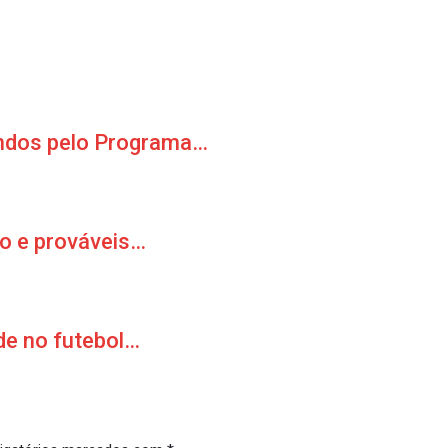
andos pelo Programa…
rio e prováveis…
de no futebol…