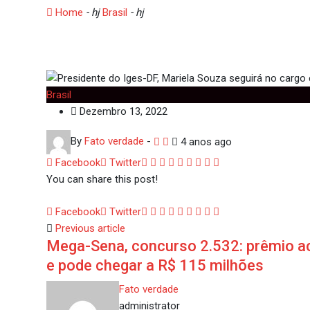
Home
- hj
Brasil
- hj
Presidente do Iges-DF, Mariela Sou
Brasil
Dezembro 13, 2022
By
Fato verdade
-
4 anos ago
Google+
LinkedIn
Whatsapp
StumbleUpon
Tumblr
Pinterest
Reddit
Share
Print
Facebook
Twitter
via
You can share this post!
Email
Google+
LinkedIn
Whatsapp
StumbleUpon
Tumblr
Pinterest
Reddit
Share
Print
Facebook
Twitter
via
Previous article
Mega-Sena, concurso 2.532: prêmio 
Email
e pode chegar a R$ 115 milhões
Fato verdade
administrator