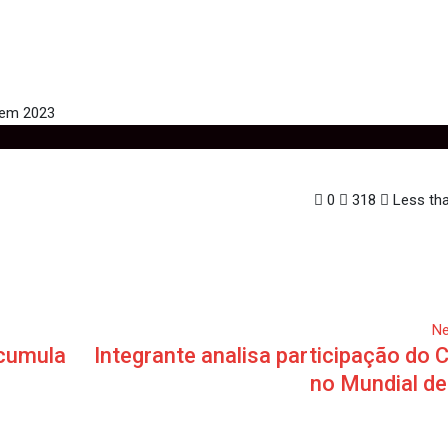
za seguirá no cargo em 2023
0
318
Less tha
Ne
acumula
Integrante analisa participação do 
no Mundial de