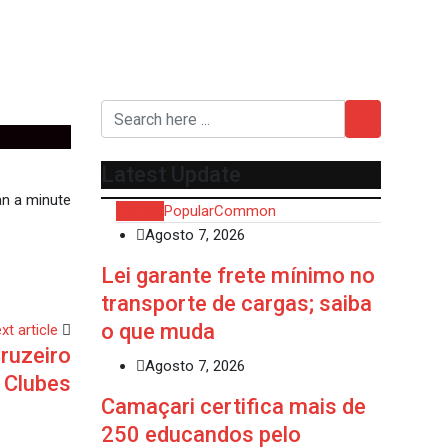
Latest Update
n a minute
Recent
Popular
Common
Agosto 7, 2026
Lei garante frete mínimo no
transporte de cargas; saiba
o que muda
xt article
Cruzeiro
Agosto 7, 2026
 Clubes
Camaçari certifica mais de
250 educandos pelo