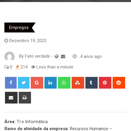
Empregos
Dezembro 19, 2022
By
Fato verdade
-
4 anos ago
0
214
Less than a minute
Google+
LinkedIn
Whatsapp
StumbleUpon
Tumblr
Pinterest
Red
Share
Print
via
Email
Área:
TI e Informática
Ramo de atividade da empresa:
Recursos Humanos –