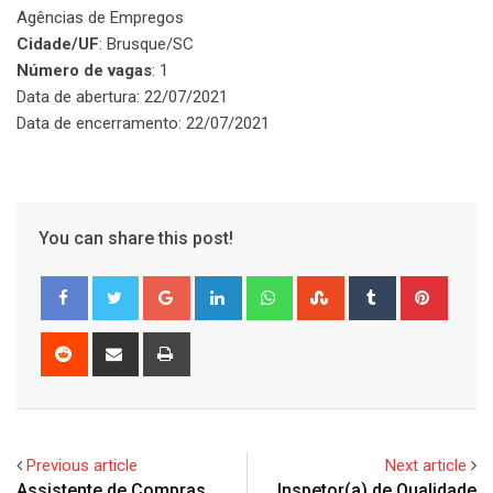
Agências de Empregos
Cidade/UF
: Brusque/SC
Número de vagas
: 1
Data de abertura: 22/07/2021
Data de encerramento: 22/07/2021
You can share this post!
Google+
LinkedIn
Whatsapp
StumbleUpon
Tumblr
Pinter
Reddit
Share
Print
via
Email
Previous article
Next article
Assistente de Compras
Inspetor(a) de Qualidade