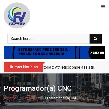
Skip
to
content
Últimas Notícias
Vitória x Athletico: onde assistir, horár
Programador(a) CNC
- hj
- hj
Home
Empregos
Programador(a) CNC