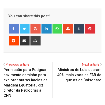
You can share this post!
Google+
LinkedIn
Whatsapp
StumbleUpon
Tumblr
Pinter
Reddit
Share
Print
via
Email
Previous article
Next article
Permissão para Potiguar
Ministros de Lula usaram
pavimenta caminho para
49% mais voos da FAB do
explorar outras bacias da
que os de Bolsonaro
Margem Equatorial, diz
diretor da Petrobras à
CNN