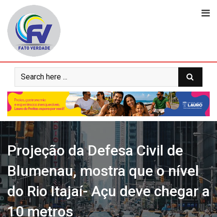
Skip
to
content
Projeção da Defesa Civil de
Blumenau, mostra que o nível
do Rio Itajaí- Açu deve chegar a
10 metros