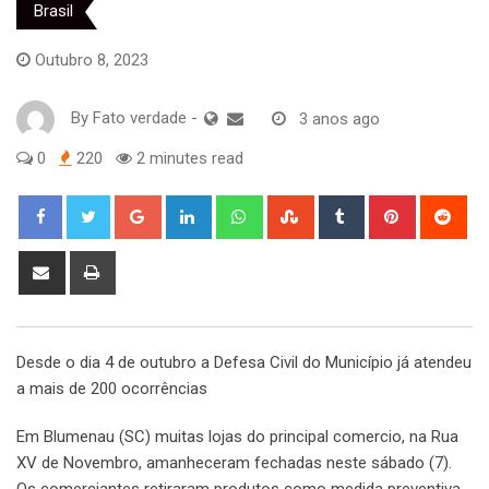
Brasil
Outubro 8, 2023
By
Fato verdade
-
3 anos ago
0
220
2 minutes read
Google+
LinkedIn
Whatsapp
StumbleUpon
Tumblr
Pinterest
Red
Share
Print
via
Email
Desde o dia 4 de outubro a Defesa Civil do Município já atendeu
a mais de 200 ocorrências
Em Blumenau (SC) muitas lojas do principal comercio, na Rua
XV de Novembro, amanheceram fechadas neste sábado (7).