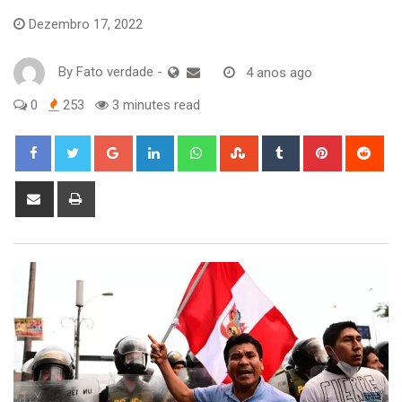
Dezembro 17, 2022
By
Fato verdade
-
4 anos ago
0
253
3 minutes read
Google+
LinkedIn
Whatsapp
StumbleUpon
Tumblr
Pinterest
Red
Share
Print
via
Email