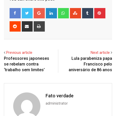
Google+
LinkedIn
Whatsapp
StumbleUpon
Tumblr
Pinter
Reddit
Share
Print
via
Email
Previous article
Next article
Professores japoneses
Lula parabeniza papa
se rebelam contra
Francisco pelo
‘trabalho sem limites’
aniversário de 86 anos
Fato verdade
administrator