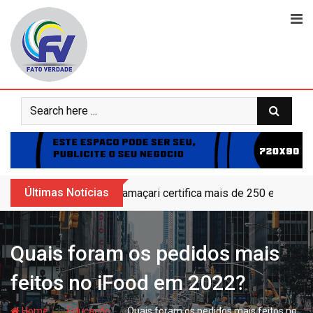
Skip
to
content
Últimas Notícias
Camaçari certifica mais de 250 educand
Quais foram os pedidos mais
feitos no iFood em 2022?
- hj
- hj
Home
Educação
Quais foram os pedidos mais feitos no