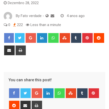
Dezembro 28, 2022
By
Fato verdade
-
4 anos ago
0
222
Less than a minute
Google+
LinkedIn
Whatsapp
StumbleUpon
Tumblr
Pinterest
Red
Share
Print
via
Email
You can share this post!
Google+
LinkedIn
Whatsapp
StumbleUpon
Tumblr
Pinter
Reddit
Share
Print