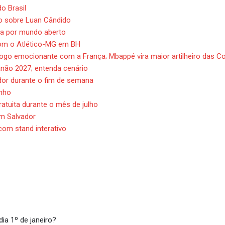
o Brasil
ão sobre Luan Cândido
va por mundo aberto
 com o Atlético-MG em BH
jogo emocionante com a França; Mbappé vira maior artilheiro das C
anão 2027; entenda cenário
dor durante o fim de semana
inho
atuita durante o mês de julho
m Salvador
 com stand interativo
iado nacional de 2023, além 
cional de 2023, além do dia 1º de janeiro?