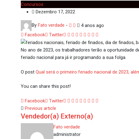
Concursos
Dezembro 17, 2022
By
Fato verdade
-
4 anos ago
Google+
LinkedIn
Whatsapp
StumbleUpon
Tumblr
Pinterest
Reddit
Share
Print
Facebook
Twitter
via
Email
No ano de 2023, os trabalhadores terão a oportunidade d
feriado nacional para já ir programando a sua folga.
O post
Qual será o primeiro feriado nacional de 2023, alé
You can share this post!
Google+
LinkedIn
Whatsapp
StumbleUpon
Tumblr
Pinterest
Reddit
Share
Print
Facebook
Twitter
via
Previous article
Vendedor(a) Externo(a)
Email
Fato verdade
administrator