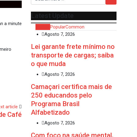
Latest Update
n a minute
Recent
Popular
Common
Agosto 7, 2026
Lei garante frete mínimo no
imeiro
transporte de cargas; saiba
o que muda
Agosto 7, 2026
Camaçari certifica mais de
250 educandos pelo
Programa Brasil
xt article
Alfabetizado
de Café
Agosto 7, 2026
Com foco na saúde mental,