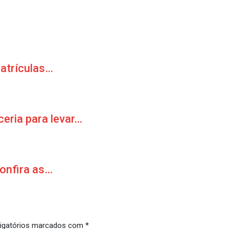
matrículas…
ceria para levar…
Confira as…
igatórios marcados com
*