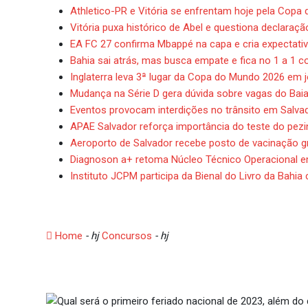
Athletico-PR e Vitória se enfrentam hoje pela Copa d
Vitória puxa histórico de Abel e questiona declaraç
EA FC 27 confirma Mbappé na capa e cria expectati
Bahia sai atrás, mas busca empate e fica no 1 a 1
Inglaterra leva 3ª lugar da Copa do Mundo 2026 em 
Mudança na Série D gera dúvida sobre vagas do Bai
Eventos provocam interdições no trânsito em Salva
APAE Salvador reforça importância do teste do pez
Aeroporto de Salvador recebe posto de vacinação gr
Diagnoson a+ retoma Núcleo Técnico Operacional e
Instituto JCPM participa da Bienal do Livro da Bahia
Qual será o primeiro fer
Home
- hj
Concursos
- hj
Qual será o primeiro feriado na