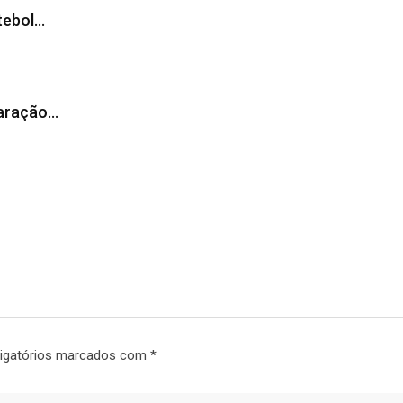
tebol…
laração…
igatórios marcados com
*