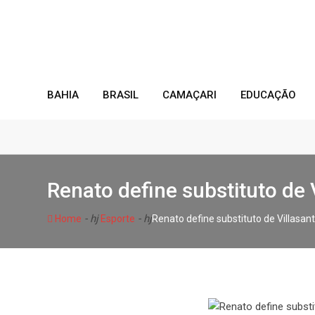
Skip
to
content
BAHIA
BRASIL
CAMAÇARI
EDUCAÇÃO
Renato define substituto de 
- hj
- hj
Home
Esporte
Renato define substituto de Villasan