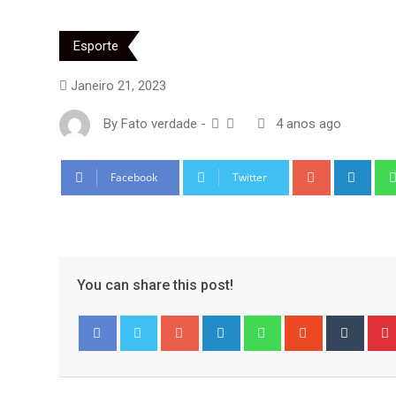
Esporte
Janeiro 21, 2023
By
Fato verdade
-
4 anos ago
Google+
Link
Facebook
Twitter
You can share this post!
Google+
LinkedIn
Whatsapp
StumbleUpo
Tumbl
Facebook
Twitter