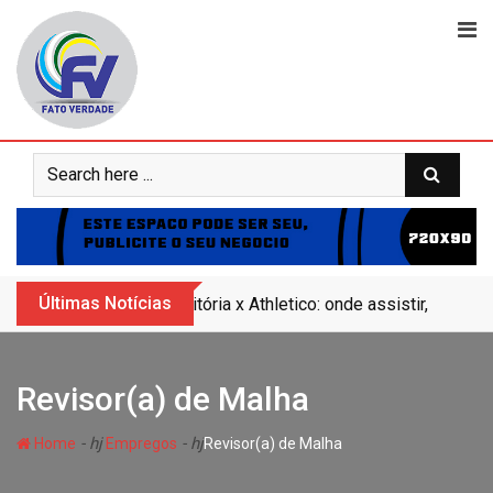
Skip
to
content
Últimas Notícias
Vitória x Athletico: onde assistir, horár
Revisor(a) de Malha
- hj
- hj
Home
Empregos
Revisor(a) de Malha