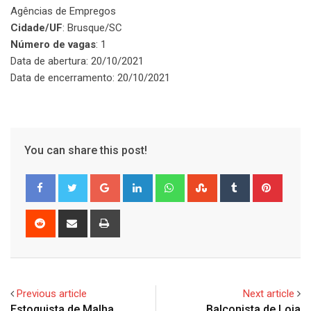
Agências de Empregos
Cidade/UF
: Brusque/SC
Número de vagas
: 1
Data de abertura: 20/10/2021
Data de encerramento: 20/10/2021
You can share this post!
Google+
LinkedIn
Whatsapp
StumbleUpon
Tumblr
Pinter
Reddit
Share
Print
via
Email
Previous article
Next article
Estoquista de Malha
Balconista de Loja