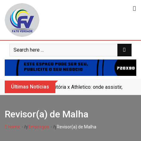
Skip
to
content
Últimas Notícias
Vitória x Athletico: onde assistir, horár
Revisor(a) de Malha
- hj
- hj
Home
Empregos
Revisor(a) de Malha