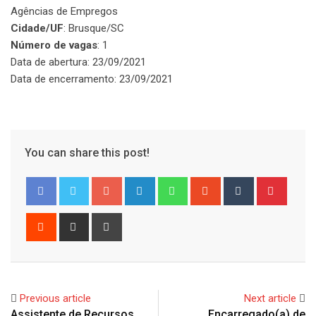
Agências de Empregos
Cidade/UF
: Brusque/SC
Número de vagas
: 1
Data de abertura: 23/09/2021
Data de encerramento: 23/09/2021
You can share this post!
Google+
LinkedIn
Whatsapp
StumbleUpon
Tumblr
Pinter
Reddit
Share
Print
via
Email
Previous article
Next article
Assistente de Recursos
Encarregado(a) de