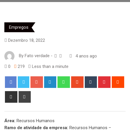
Empregos
Dezembro 18, 2022
By
Fato verdade
-
4 anos ago
0
219
Less than a minute
Google+
LinkedIn
Whatsapp
StumbleUpon
Tumblr
Pinterest
Red
Share
Print
via
Email
Área:
Recursos Humanos
Ramo de atividade da empresa:
Recursos Humanos –