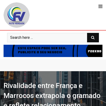
Skip
to
content
Rivalidade entre França e
Marrocos extrapola o gramado
e reflete relacionamento