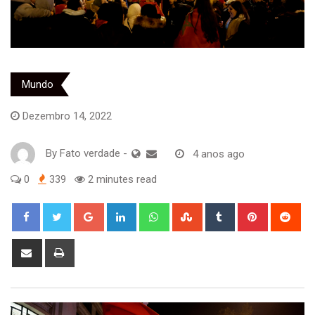
Mundo
Dezembro 14, 2022
By
Fato verdade
-
4 anos ago
0
339
2 minutes read
Google+
LinkedIn
Whatsapp
StumbleUpon
Tumblr
Pinterest
Red
Share
Print
via
Email