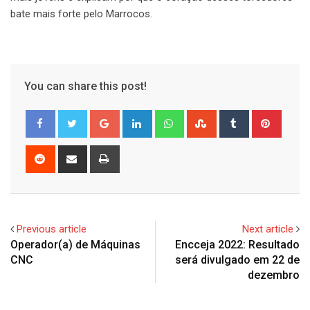
bate mais forte pelo Marrocos.
You can share this post!
Google+
LinkedIn
Whatsapp
StumbleUpon
Tumblr
Pinter
Reddit
Share
Print
via
Email
Previous article
Next article
Operador(a) de Máquinas
Encceja 2022: Resultado
CNC
será divulgado em 22 de
dezembro