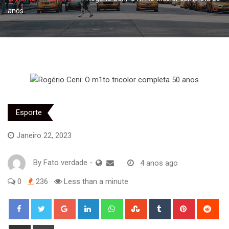
anos
Esporte
Janeiro 22, 2023
By
Fato verdade
-
4 anos ago
0
236
Less than a minute
Google+
LinkedIn
Whatsapp
StumbleUpon
Tumblr
Pinterest
Red