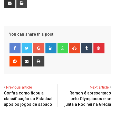
Share
Print
via
Email
You can share this post!
Google+
LinkedIn
Whatsapp
StumbleUpon
Tumblr
Pinter
Reddit
Share
Print
via
Email
Previous article
Next article
Confira como ficou a
Ramon é apresentado
classificação do Estadual
pelo Olympiacos e se
após os jogos de sábado
junta a Rodinei na Grécia