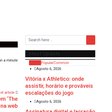
itivo
Latest Update
n a minute
Recent
Popular
Common
Agosto 6, 2026
Vitória x Athletico: onde
assistir, horário e prováveis
escalações do jogo
xt article
em ‘The
Agosto 6, 2026
 na web
Assinatura digital e lacração