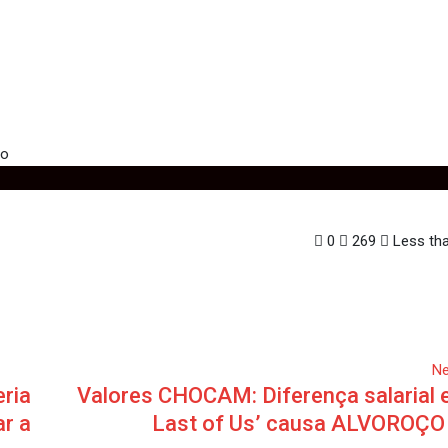
 streaming com novo dispos
treaming com novo dispositivo
0
269
Less tha
Ne
eria
Valores CHOCAM: Diferença salarial 
ar a
Last of Us’ causa ALVOROÇO