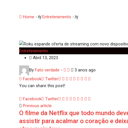
Roku espande oferta de
Home
- hj
Entretenimento
- hj
Roku espande oferta de s
Entretenimento
Abril 13, 2023
By
Fato verdade
-
3 anos ago
Google+
LinkedIn
Whatsapp
StumbleUpon
Tumblr
Pinterest
Reddit
Share
Print
Facebook
Twitter
via
You can share this post!
Email
Google+
LinkedIn
Whatsapp
StumbleUpon
Tumblr
Pinterest
Reddit
Share
Print
Facebook
Twitter
via
Previous article
O filme da Netflix que todo mundo dev
Email
assistir para acalmar o coração e deix