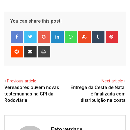
You can share this post!
Google+
LinkedIn
Whatsapp
StumbleUpon
Tumblr
Pinter
Reddit
Share
Print
via
Email
Previous article
Next article
Vereadores ouvem novas
Entrega da Cesta de Natal
testemunhas na CPI da
é finalizada com
Rodoviária
distribuição na costa
Fato verdade