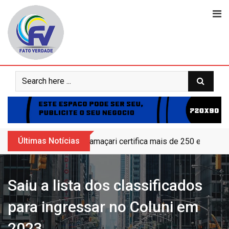
Skip
to
content
Últimas Notícias
Camaçari certifica mais de 250 educand
Saiu a lista dos classificados
para ingressar no Coluni em
2023