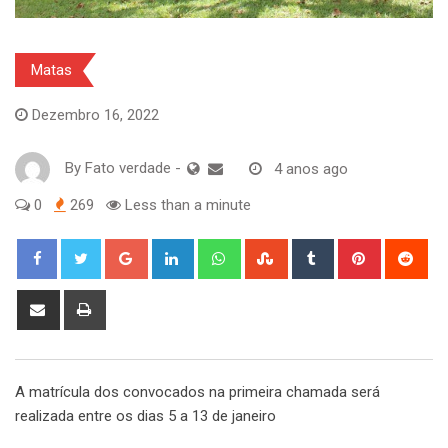
Matas
Dezembro 16, 2022
By
Fato verdade
-
4 anos ago
0
269
Less than a minute
Google+
LinkedIn
Whatsapp
StumbleUpon
Tumblr
Pinterest
Red
Share
Print
via
Email
A matrícula dos convocados na primeira chamada será
realizada entre os dias 5 a 13 de janeiro