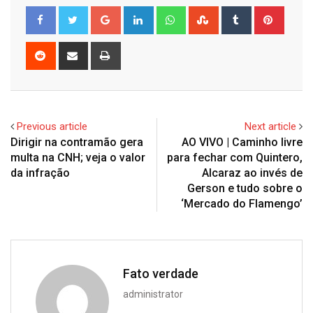
Google+
LinkedIn
Whatsapp
StumbleUpon
Tumblr
Pinter
Reddit
Share
Print
via
Email
Previous article
Next article
Dirigir na contramão gera
AO VIVO | Caminho livre
multa na CNH; veja o valor
para fechar com Quintero,
da infração
Alcaraz ao invés de
Gerson e tudo sobre o
‘Mercado do Flamengo’
Fato verdade
administrator