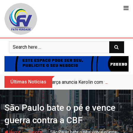
Skip
to
content
Últimas Notícias
Barça anuncia Kerolin com valor recorde 
São Paulo bate o pé e vence
guerra contra a CBF
- hj
- hj
Home
Esporte
São Paulo bate o pé e vence guerra