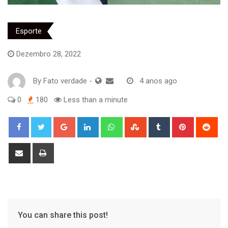
Esporte
Dezembro 28, 2022
By
Fato verdade
-
4 anos ago
0
180
Less than a minute
Google+
LinkedIn
Whatsapp
StumbleUpon
Tumblr
Pinterest
Red
Share
Print
via
Email
You can share this post!