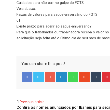
Cuidados para não cair no golpe do FGTS
Veja abaixo:
Faixas de valores para saque-aniversário do FGTS
g1
Existe prazo para aderir ao saque-aniversário?
Para que o trabalhador ou trabalhadora receba o valor n
solicitação seja feita até o último dia de seu mês de nasc
You can share this post!
Google+
LinkedIn
Whatsapp
StumbleUpo
Tumbl
Facebook
Twitter
Previous article
Confira os nomes anunciados por Ibaneis para secr