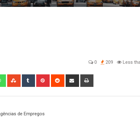
0
209
Less tha
edIn
Whatsapp
StumbleUpon
Tumblr
Pinterest
Reddit
Share
Print
via
Email
gências de Empregos