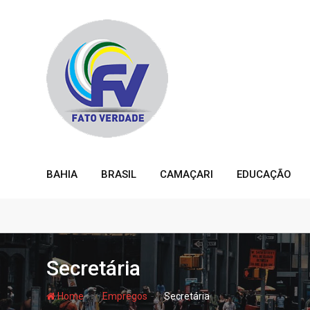
Skip
to
content
BAHIA
BRASIL
CAMAÇARI
EDUCAÇÃO
Secretária
- hj
- hj
Home
Empregos
Secretária