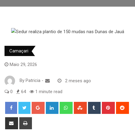
Camaçari
Maio 29, 2026
By
Patricia
-
2 meses ago
0
64
1 minute read
Google+
LinkedIn
Whatsapp
StumbleUpon
Tumblr
Pinterest
Red
Share
Print
via