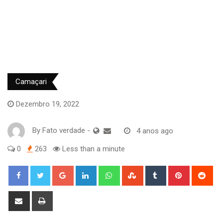
Camaçari
Dezembro 19, 2022
By
Fato verdade
-
4 anos ago
0
263
Less than a minute
Google+
LinkedIn
Whatsapp
StumbleUpon
Tumblr
Pinterest
Red
Share
Print
via
Email