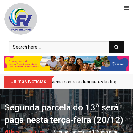
Skip
to
content
Últimas Notícias
Vacina contra a dengue está disponível 
Segunda parcela do 13º será
paga nesta terça-feira (20/12)
- hj
- hj
Home
Camaçari
Segunda parcela do 13º será paga