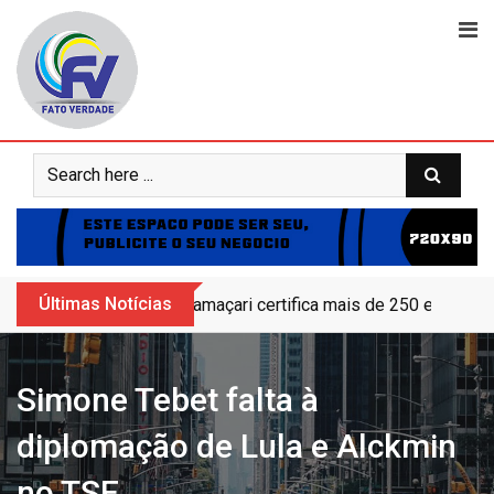
Skip
to
content
Últimas Notícias
Camaçari certifica mais de 250 educand
Simone Tebet falta à
diplomação de Lula e Alckmin
no TSE