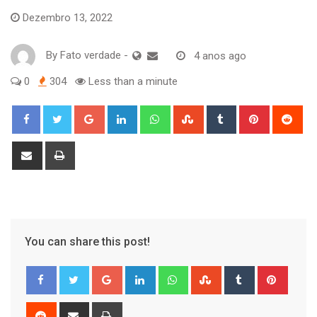
Dezembro 13, 2022
By
Fato verdade
-
4 anos ago
0
304
Less than a minute
Google+
LinkedIn
Whatsapp
StumbleUpon
Tumblr
Pinterest
Red
Share
Print
via
Email
You can share this post!
Google+
LinkedIn
Whatsapp
StumbleUpon
Tumblr
Pinter
Reddit
Share
Print