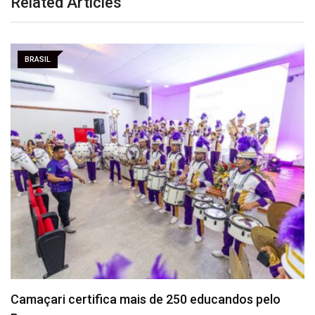
Related Articles
BRASIL
Vitória x Athletico: onde assistir, horário e
prováveis…
Agosto 6, 2026