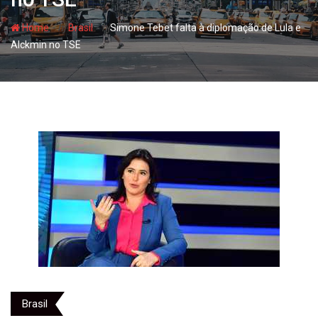
- hj
- hj
Home
Brasil
Simone Tebet falta à diplomação de Lula e
Alckmin no TSE
Brasil