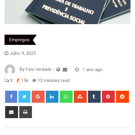
Empregos
Julho 9, 2025
By
Fato verdade
-
1 ano ago
0
156
12 minutes read
Google+
LinkedIn
Whatsapp
StumbleUpon
Tumblr
Pinterest
Red
Share
Print
via
Email