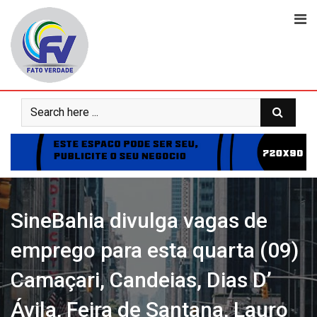
Skip
to
content
SineBahia divulga vagas de
emprego para esta quarta (09)
Camaçari, Candeias, Dias D’
Ávila, Feira de Santana, Lauro