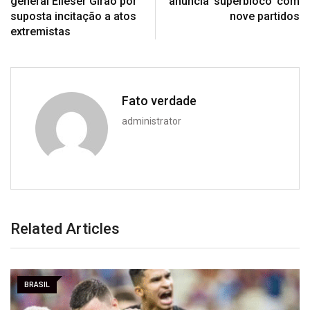
general Eliéser Girão por
anuncia ‘superbloco’ com
suposta incitação a atos
nove partidos
extremistas
Fato verdade
administrator
Related Articles
BRASIL