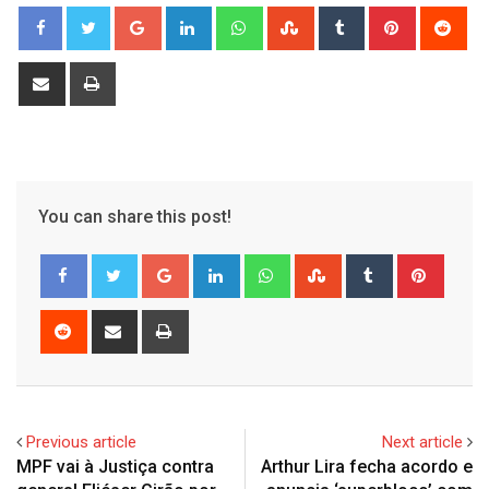
Google+
LinkedIn
Whatsapp
StumbleUpon
Tumblr
Pinterest
Red
Share
Print
via
Email
You can share this post!
Google+
LinkedIn
Whatsapp
StumbleUpon
Tumblr
Pinter
Reddit
Share
Print
via
Email
Previous article
Next article
MPF vai à Justiça contra
Arthur Lira fecha acordo e