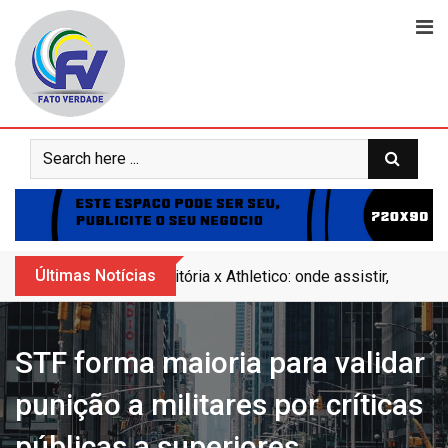
Skip
to
content
Últimas Notícias
Vitória x Athletico: onde assistir, horár
STF forma maioria para validar
punição a militares por críticas
públicas a superiores