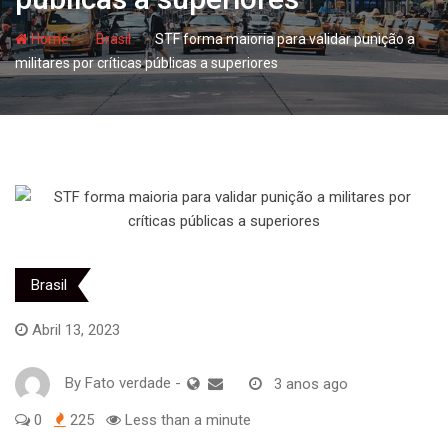
- hj
- hj
Home
Brasil
STF forma maioria para validar punição a
militares por críticas públicas a superiores
Brasil
Abril 13, 2023
By
Fato verdade
-
3 anos ago
0
225
Less than a minute