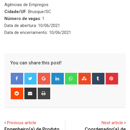
Agências de Empregos
Cidade/UF
: Brusque/SC
Número de vagas
: 1
Data de abertura: 10/06/2021
Data de encerramento: 10/06/2021
You can share this post!
Google+
LinkedIn
Whatsapp
StumbleUpon
Tumblr
Pinter
Reddit
Share
Print
via
Email
Previous article
Next article
Engenheiro(a) de Produto
Coordenador(a) de