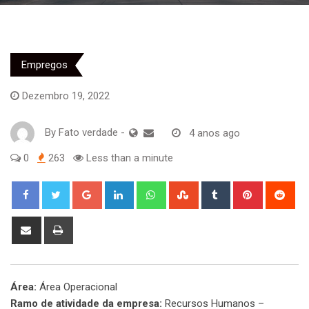
Empregos
Dezembro 19, 2022
By
Fato verdade
-
4 anos ago
0
263
Less than a minute
Google+
LinkedIn
Whatsapp
StumbleUpon
Tumblr
Pinterest
Red
Share
Print
via
Email
Área:
Área Operacional
Ramo de atividade da empresa:
Recursos Humanos –