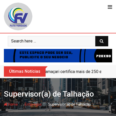
Skip
to
content
Últimas Notícias
Camaçari certifica mais de 250 educand
Supervisor(a) de Talhação
- hj
- hj
Home
Empregos
Supervisor(a) de Talhação