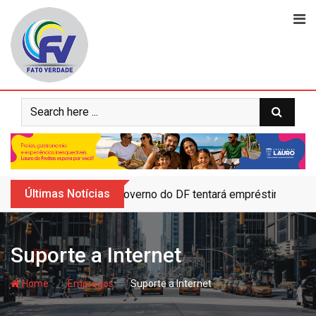
Skip
to
content
Últimas Notícias
Governo do DF tentará empréstimo para 
Suporte a Internet
- hj
- hj
Home
Empregos
Suporte a Internet