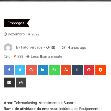
Empregos
Dezembro 14, 2022
By
Fato verdade
-
4 anos ago
0
288
Less than a minute
Google+
LinkedIn
Whatsapp
StumbleUpon
Tumblr
Pinterest
Red
Share
Print
via
Email
Área:
Telemarketing, Atendimento e Suporte
Ramo de atividade da empresa:
Indústria de Equipamentos