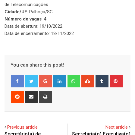
de Telecomunicações
Cidade/UF
: Palhoça/SC
Número de vagas
: 4
Data de abertura: 19/10/2022
Data de encerramento: 18/11/2022
You can share this post!
Google+
LinkedIn
Whatsapp
StumbleUpon
Tumblr
Pinter
Reddit
Share
Print
via
Email
Previous article
Next article
Secretário(a) de
Secretária(o) Executiva(o)