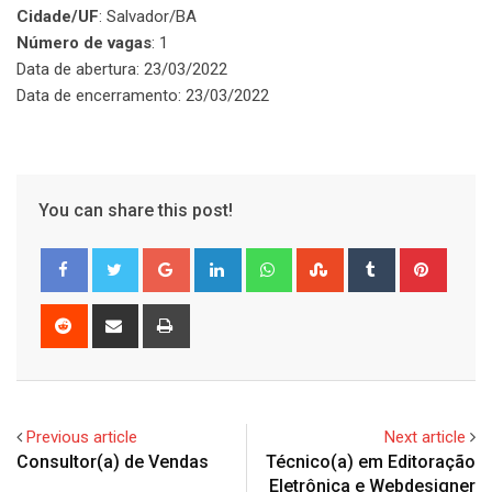
Cidade/UF
: Salvador/BA
Número de vagas
: 1
Data de abertura: 23/03/2022
Data de encerramento: 23/03/2022
You can share this post!
Google+
LinkedIn
Whatsapp
StumbleUpon
Tumblr
Pinter
Reddit
Share
Print
via
Email
Previous article
Next article
Consultor(a) de Vendas
Técnico(a) em Editoração
Eletrônica e Webdesigner