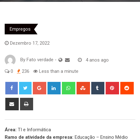
Empregos
Dezembro 17, 2022
By
Fato verdade
-
4 anos ago
0
236
Less than a minute
Google+
LinkedIn
Whatsapp
StumbleUpon
Tumblr
Pinterest
Red
Share
Print
via
Email
Área:
TI e Informática
Ramo de atividade da empresa:
Educação – Ensino Médio