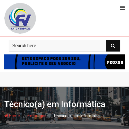
Skip
to
content
Técnico(a) em Informática
- hj
- hj
Home
Empregos
Técnico(a) em Informática