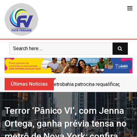
Skip
to
content
Últimas Notícias
Petrobahia patrocina requalificação do 
Terror ‘Pânico VI’, com Jenna
Ortega, ganha prévia tensa no
metrô de Nova York; confira