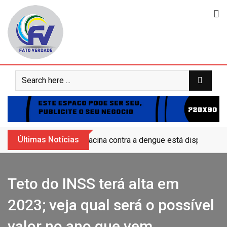
Skip
to
content
Últimas Notícias
Vacina contra a dengue está disponível 
Teto do INSS terá alta em
2023; veja qual será o possível
valor no ano que vem