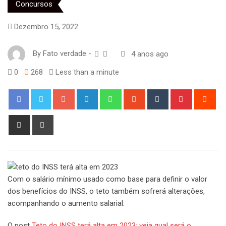
Concursos
Dezembro 15, 2022
By
Fato verdade
-
4 anos ago
0
268
Less than a minute
Google+
LinkedIn
Whatsapp
StumbleUpon
Tumblr
Pinterest
Red
Share
Print
via
Email
Com o salário mínimo usado como base para definir o valor
dos benefícios do INSS, o teto também sofrerá alterações,
acompanhando o aumento salarial.
O post
Teto do INSS terá alta em 2023; veja qual será o