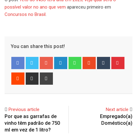
possível valor no ano que vem
apareceu primeiro em
Concursos no Brasil
.
You can share this post!
Google+
LinkedIn
Whatsapp
StumbleUpon
Tumblr
Pinter
Reddit
Share
Print
via
Email
Previous article
Next article
Por que as garrafas de
Empregado(a)
vinho têm padrão de 750
Doméstico(a)
ml em vez de 1 litro?