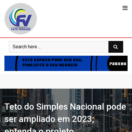
Skip
to
content
Teto do Simples Nacional pode
ser ampliado em 2023;
entenda o projeto