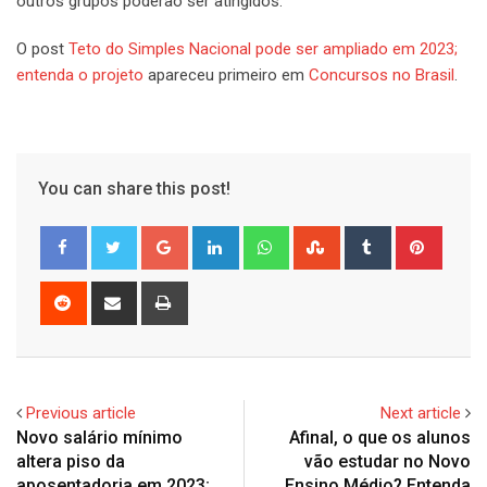
outros grupos poderão ser atingidos.
O post
Teto do Simples Nacional pode ser ampliado em 2023;
entenda o projeto
apareceu primeiro em
Concursos no Brasil
.
You can share this post!
Google+
LinkedIn
Whatsapp
StumbleUpon
Tumblr
Pinter
Reddit
Share
Print
via
Email
Previous article
Next article
Novo salário mínimo
Afinal, o que os alunos
altera piso da
vão estudar no Novo
aposentadoria em 2023;
Ensino Médio? Entenda