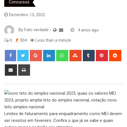
Concursos
Dezembro 13, 2022
By
Fato verdade
-
4 anos ago
0
304
Less than a minute
Google+
LinkedIn
Whatsapp
StumbleUpon
Tumblr
Pinterest
Red
Share
Print
via
Email
Limites de faturamento para enquadramento como MEI devem
ser revistos em fevereiro. Confira o que já se sabe e quais