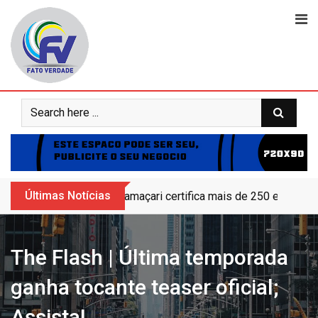
Skip
to
content
Últimas Notícias
Camaçari certifica mais de 250 educand
The Flash | Última temporada
ganha tocante teaser oficial;
Assista!