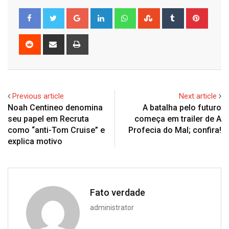
Google+
LinkedIn
Whatsapp
StumbleUpon
Tumblr
Pinter
Reddit
Share
Print
via
Email
Previous article
Next article
Noah Centineo denomina
A batalha pelo futuro
seu papel em Recruta
começa em trailer de A
como “anti-Tom Cruise” e
Profecia do Mal; confira!
explica motivo
Fato verdade
administrator