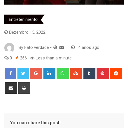
Entretenimento
Dezembro 15, 2022
By
Fato verdade
-
4 anos ago
0
266
Less than a minute
Google+
LinkedIn
Whatsapp
StumbleUpon
Tumblr
Pinterest
Red
Share
Print
via
Email
You can share this post!