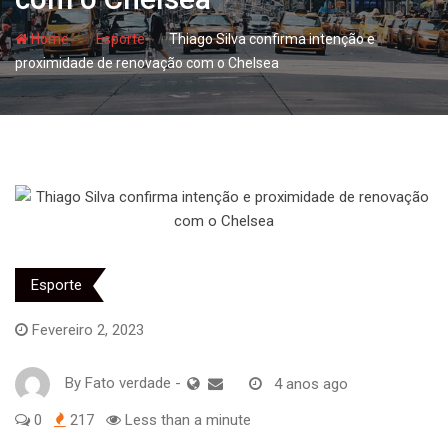
- hj
- hj
Home
Esporte
Thiago Silva confirma intenção e
proximidade de renovação com o Chelsea
Esporte
Fevereiro 2, 2023
By
Fato verdade
-
4 anos ago
0
217
Less than a minute