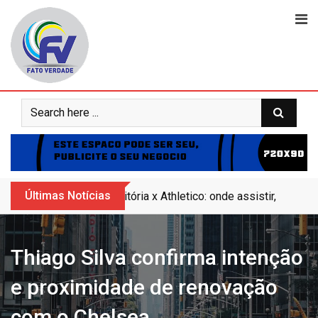
Skip
to
content
Últimas Notícias
Vitória x Athletico: onde assistir, horár
Thiago Silva confirma intenção
e proximidade de renovação
com o Chelsea