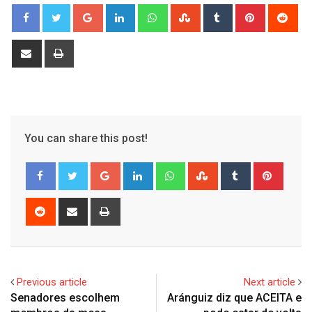
Google+
LinkedIn
Whatsapp
StumbleUpon
Tumblr
Pinterest
Red
Share
Print
via
Email
You can share this post!
Google+
LinkedIn
Whatsapp
StumbleUpon
Tumblr
Pinter
Reddit
Share
Print
via
Email
Previous article
Next article
Senadores escolhem
Aránguiz diz que ACEITA e