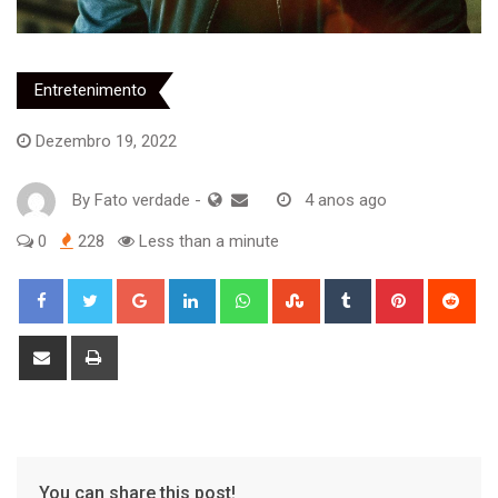
Entretenimento
Dezembro 19, 2022
By
Fato verdade
-
4 anos ago
0
228
Less than a minute
Google+
LinkedIn
Whatsapp
StumbleUpon
Tumblr
Pinterest
Red
Share
Print
via
Email
You can share this post!