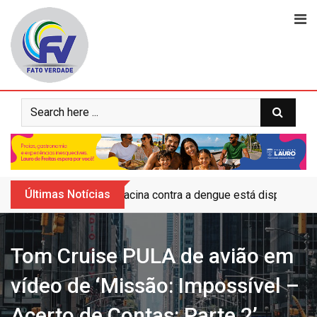
Skip
to
content
Últimas Notícias
Vacina contra a dengue está disponível 
Tom Cruise PULA de avião em
vídeo de ‘Missão: Impossível –
Acerto de Contas: Parte 2’