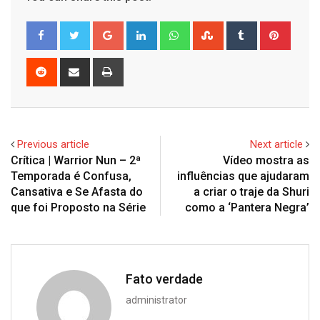
Google+
LinkedIn
Whatsapp
StumbleUpon
Tumblr
Pinter
Reddit
Share
Print
via
Email
Previous article
Next article
Crítica | Warrior Nun – 2ª
Vídeo mostra as
Temporada é Confusa,
influências que ajudaram
Cansativa e Se Afasta do
a criar o traje da Shuri
que foi Proposto na Série
como a ‘Pantera Negra’
Fato verdade
administrator