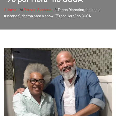
- hj
- hj
Home
Feira de Santana
Tonho Dionorina, ‘tinindo e
trincando’, chama para o show “70 por Hora” no CUCA