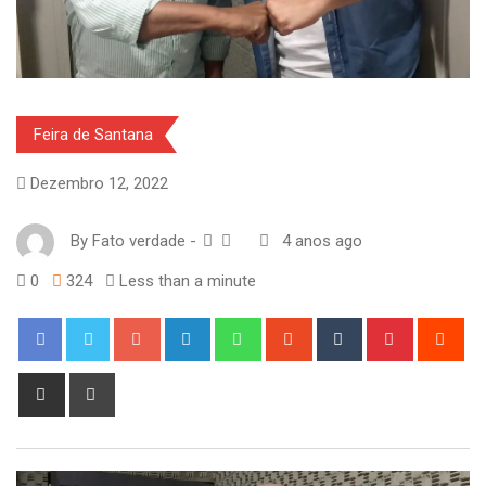
Feira de Santana
Dezembro 12, 2022
By
Fato verdade
-
4 anos ago
0
324
Less than a minute
Google+
LinkedIn
Whatsapp
StumbleUpon
Tumblr
Pinterest
Red
Share
Print
via
Email