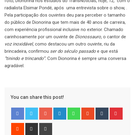
foto, Dionorina nos estúdios do TransNotícias, hoje, 12, com o
radialista Elsimar Pondé, após uma entrevista sobre o show, .
Pela participação dos ouvintes deu para perceber o tamanho
do público de Dionorina que tem mais de 40 anos de carreira,
com experiência profissional inclusive no exterior. Chamado
carinhosamente por um ouvinte de
Dionossauro,
o cantor de
voz inoxidável,
como destacou um outro ouvinte, riu da
brincadeira, confirmou
ser do século passado
e que está
“tinindo e trincando”.
Com Dionorina é sempre uma conversa
agradável.
You can share this post!
Google+
LinkedIn
Whatsapp
StumbleUpon
Tumblr
Pinter
Reddit
Share
Print
via