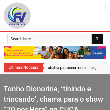
Skip
to
content
Últimas Notícias
Petrobahia patrocina requalificação do 
Tonho Dionorina, ‘tinindo e
trincando’, chama para o show
“70 por Hora” no CUCA