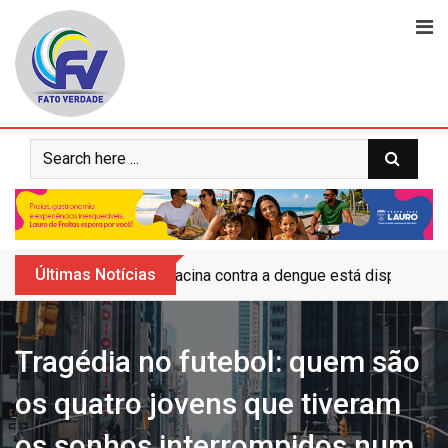
Skip
to
content
Últimas Notícias
Vacina contra a dengue está disponível 
Tragédia no futebol: quem são
os quatro jovens que tiveram
os sonhos interrompidos num