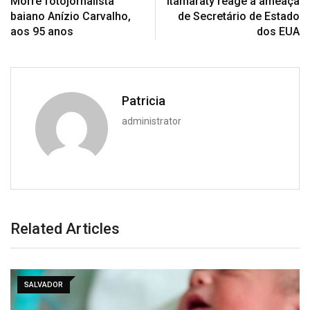
Morre fotojornalista
Itamaraty reage a ameaça
baiano Anízio Carvalho,
de Secretário de Estado
aos 95 anos
dos EUA
Patricia
administrator
Related Articles
SALVADOR