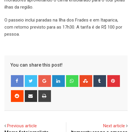
moradores aproveitando o clima ensolarado para o tour pelas
ilhas da região.
O passeio inclui paradas na Ilha dos Frades e em Itaparica,
com retorno previsto para as 17h30. A tarifa é de R$ 100 por
pessoa.
You can share this post!
Google+
LinkedIn
Whatsapp
StumbleUpon
Tumblr
Pinter
Reddit
Share
Print
via
Email
Previous article
Next article