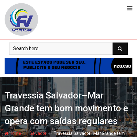
Skip
to
content
Travessia Salvador–Mar
Grande tem bom movimento e
opera com saídas regulares
- hj
- hj
Home
Salvador
Travessia Salvador–Mar Grande tem