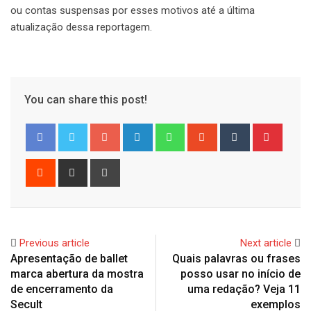
ou contas suspensas por esses motivos até a última
atualização dessa reportagem.
You can share this post!
Google+
LinkedIn
Whatsapp
StumbleUpon
Tumblr
Pinter
Reddit
Share
Print
via
Email
Previous article
Next article
Apresentação de ballet
Quais palavras ou frases
marca abertura da mostra
posso usar no início de
de encerramento da
uma redação? Veja 11
Secult
exemplos