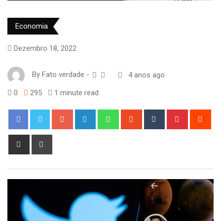
Economia
Dezembro 18, 2022
By
Fato verdade
-
4 anos ago
0
295
1 minute read
Google+
LinkedIn
Whatsapp
StumbleUpon
Tumblr
Pinterest
Red
Share
Print
via
Email