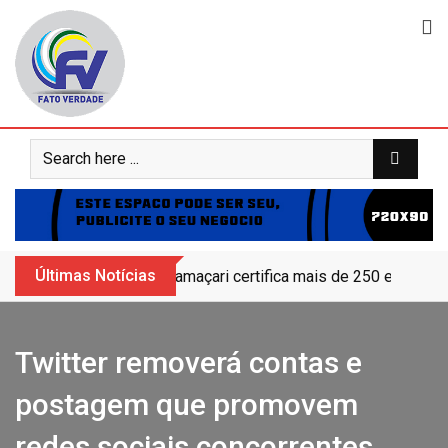
Skip
to
content
Últimas Notícias
Camaçari certifica mais de 250 educand
Twitter removerá contas e
postagem que promovem
redes sociais concorrentes