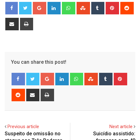
Google+
LinkedIn
Whatsapp
StumbleUpon
Tumblr
Pinterest
Red
Share
Print
via
Email
You can share this post!
Google+
LinkedIn
Whatsapp
StumbleUpon
Tumblr
Pinter
Reddit
Share
Print
via
Email
Previous article
Next article
Suspeito de omissão no
Suicídio assistido: