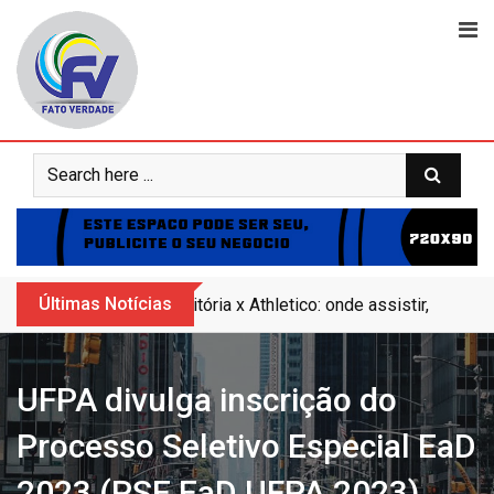
Skip
to
content
Últimas Notícias
Vitória x Athletico: onde assistir, horár
UFPA divulga inscrição do
Processo Seletivo Especial EaD
2023 (PSE EaD UFPA 2023)