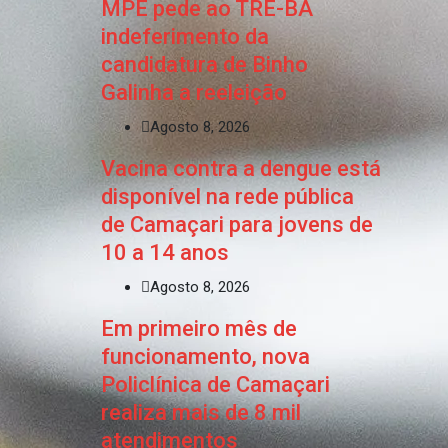
MPE pede ao TRE-BA
indeferimento da
candidatura de Binho
Galinha a reeleição
Agosto 8, 2026
Vacina contra a dengue está
disponível na rede pública
de Camaçari para jovens de
10 a 14 anos
Agosto 8, 2026
Em primeiro mês de
funcionamento, nova
Policlínica de Camaçari
realiza mais de 8 mil
atendimentos