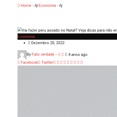
Home
- hj
Economia
- hj
Vai fazer peru assado no Natal?
Economia
Dezembro 20, 2022
By
Fato verdade
-
4 anos ago
Google+
LinkedIn
Whatsapp
StumbleUpon
Tumblr
Pinterest
Reddit
Share
Print
Facebook
Twitter
via
Email