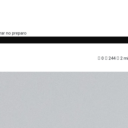
 Veja dicas para não errar no preparo
0
244
2 mi